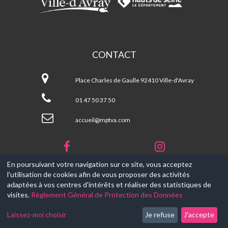
CONTACT
Maison
Pour
Place Charles de Gaulle 92410 Ville-d'Avray
Tous
de
01 47 50 37 50
Ville-
d'Avray
accueil@mptva.com
En poursuivant votre navigation sur ce site, vous acceptez
l'utilisation de cookies afin de vous proposer des activités
© 2017-2026, Ce site est propulsé par
Aniapps.fr
adaptées à vos centres d'intérêts et réaliser des statistiques de
visites.
Règlement Général de Protection des Données
CGV
CGU Aniapps
Laissez-moi choisir
Je refuse
J'accepte
RGPD