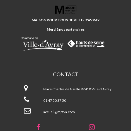
MAISON
POUR
TOUS
MAISON POUR TOUS DE VILLE-D'AVRAY
DE
VILLE-
Merci à nos partenaires
D'AVRAY
CONTACT
Maison
Pour
Place Charles de Gaulle 92410 Ville-d'Avray
Tous
de
01 47 50 37 50
Ville-
d'Avray
accueil@mptva.com