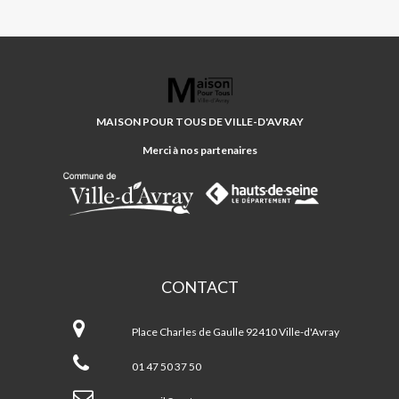
MAISON
POUR
TOUS
MAISON POUR TOUS DE VILLE-D'AVRAY
DE
VILLE-
Merci à nos partenaires
D'AVRAY
CONTACT
Maison
Pour
Place Charles de Gaulle 92410 Ville-d'Avray
Tous
de
01 47 50 37 50
Ville-
d'Avray