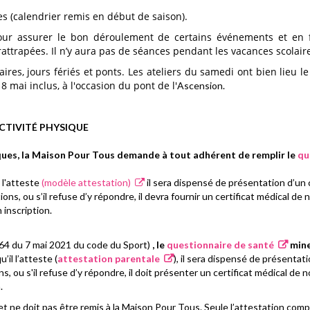
es (calendrier remis en début de saison).
pour
assurer le bon déroulement de certains événements
et en 
rattrapées.
Il n’y aura pas de séances pendant les vacances
scolaire
laires, jours fériés et ponts. Les ateliers du samedi ont bien lieu
mai inclus, à l'occasion du pont de l'
Ascension.
CTIVITÉ PHYSIQUE
siques, la Maison Pour Tous demande à tout adhérent de remplir le
qu
 l'atteste
(modèle attestation)
il sera dispensé de présentation d’un c
s, ou s’il refuse d’y répondre, il devra fournir un certificat médical de n
 inscription.
564 du 7 mai 2021 du code du Sport)
, le
questionnaire de santé
mine
’il l’atteste (
attestation parentale
), il sera dispensé de présentati
, ou s'il refuse d’y répondre, il doit présenter un certificat médical de n
n.
et ne doit pas être remis à la Maison Pour Tous. Seule l’attestation comp