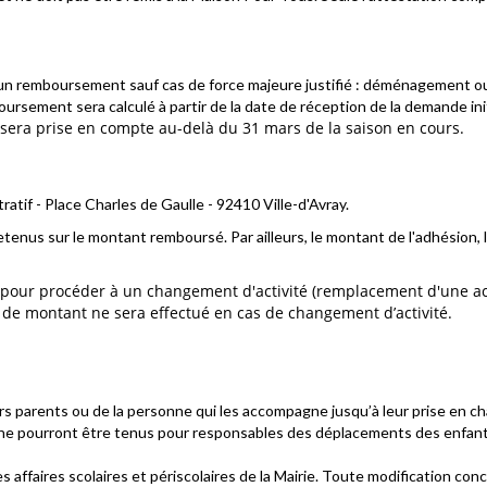
ucun remboursement sauf cas de force majeure justifié : déménagement ou
mboursement sera calculé à partir de la date de réception de la demande i
a prise en compte au-delà du 31 mars de la saison en cours.
atif - Place Charles de Gaulle - 92410 Ville-d'Avray.
tenus sur le montant remboursé. Par ailleurs, le montant de l'adhésion, le
our procéder à un changement d'activité (remplacement d'une activi
e de montant ne
sera effectué en cas de changement d’activité.
rs parents ou de la personne qui les accompagne jusqu’à leur prise en ch
er ne pourront être tenus pour responsables des déplacements des enfants
s affaires scolaires et périscolaires de la Mairie. Toute modification con