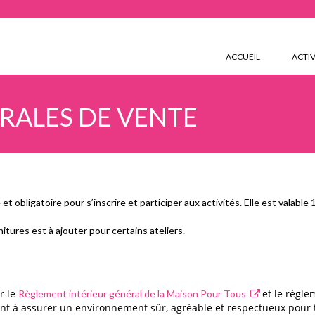
ACCUEIL
ACTIV
RALES DE VENTE
et obligatoire pour s’inscrire et participer aux activités. Elle est valabl
nitures est à ajouter pour certains ateliers.
r le
et le règl
Règlement intérieur général de la Maison Pour Tous
ent à assurer un environnement sûr, agréable et respectueux pour 