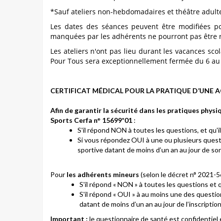
*Sauf ateliers non-hebdomadaires et théâtre
adult
Les dates des séances peuvent être modifiées 
manquées par les adhérents ne
pourront pas être 
Les ateliers n'ont pas lieu durant les vacances sco
Pour Tous sera exceptionnellement fermée du 6 au 8 
CERTIFICAT MÉDICAL POUR LA PRATIQUE D’UNE A
Afin de garantir la sécurité dans les pratiques phy
Sports Cerfa n° 15699*01
:
S'il répond NON à toutes les questions, et qu'il
Si vous répondez OUI à une ou plusieurs question
sportive datant de moins d’un an au jour de son
Pour
les adhérents mineurs
(selon le décret n° 2021-
S'il répond « NON » à toutes les questions et qu
S'il répond « OUI » à au moins une des questions
datant de moins d’un an au jour de l’inscriptio
Important :
le questionnaire de santé est confidentiel 