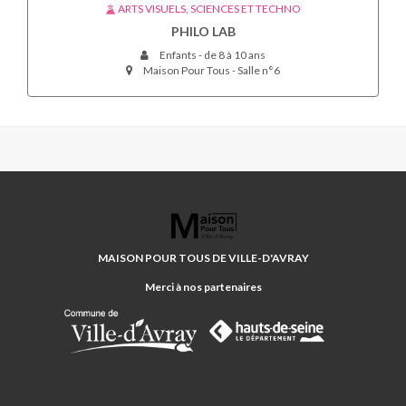
ARTS VISUELS, SCIENCES ET TECHNO
PHILO LAB
Enfants - de 8 à 10 ans
Maison Pour Tous - Salle n°6
MAISON
POUR
TOUS
MAISON POUR TOUS DE VILLE-D'AVRAY
DE
VILLE-
Merci à nos partenaires
D'AVRAY