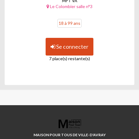
MPT VA
Le Colombier salle n°3
18 à 99 ans
Se connecter
7 place(s) restante(s)
MAISON
POUR
TOUS
MAISON POUR TOUS DE VILLE-D'AVRAY