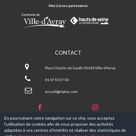
DE
VILLE-
Merci à nos partenaires
D'AVRAY
CONTACT
Maison
Pour
Place Charles de Gaulle 92410 Ville-d'Avray
Tous
de
01 47 50 37 50
Ville-
d'Avray
accueil@mptva.com
En poursuivant votre navigation sur ce site, vous acceptez
l'utilisation de cookies afin de vous proposer des activités
© 2017-2026, Ce site est propulsé par
Aniapps.fr
adaptées à vos centres d'intérêts et réaliser des statistiques de