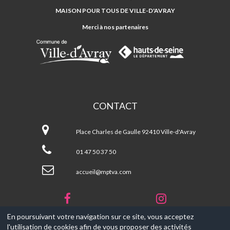
TOUS
MAISON POUR TOUS DE VILLE-D'AVRAY
DE
VILLE-
Merci à nos partenaires
D'AVRAY
CONTACT
Maison
Pour
Place Charles de Gaulle 92410 Ville-d'Avray
Tous
de
01 47 50 37 50
Ville-
d'Avray
accueil@mptva.com
En poursuivant votre navigation sur ce site, vous acceptez
l'utilisation de cookies afin de vous proposer des activités