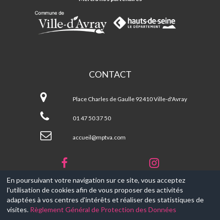
D'AVRAY
CONTACT
Maison
Pour
Place Charles de Gaulle 92410 Ville-d'Avray
Tous
de
01 47 50 37 50
Ville-
d'Avray
accueil@mptva.com
En poursuivant votre navigation sur ce site, vous acceptez
l'utilisation de cookies afin de vous proposer des activités
© 2017-2026, Ce site est propulsé par
Aniapps.fr
adaptées à vos centres d'intérêts et réaliser des statistiques de
visites.
Règlement Général de Protection des Données
CGV