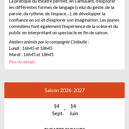
La pratique du théâtre permet, en s’amusant, d’explorer
les différentes formes de langage (celui du geste, de la
parole, du rythme, de l’espace…), de développer la
confiance en soi et d’explorer son imagination.
Les jeunes
comédiens font également l’expérience de la scène et du
public en interprétant un spectacle en fin de saison.
Ateliers animés par la compagnie Cinibulle :
Lundi : 16h45 et 18h45
Mardi : 16h45 et 18h45
Mercredi : 10h30, 14h et 16h
Plus de détails
Ateliers animés par la compagnie Les Enfants de la Comédie
:
Jeudi : 16h45
Vendredi : 16h45 et 18h45
Saison 2026-2027
14
14
Sept.
Juin