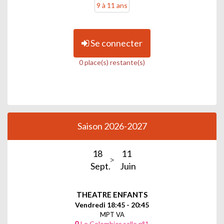
9 à 11 ans
Se connecter
0 place(s) restante(s)
Saison 2026-2027
18
11
Sept.
Juin
THEATRE ENFANTS
Vendredi 18:45 - 20:45
MPT VA
Le Colombier salle n°1