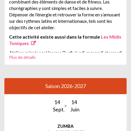
combinant des éléments de danse et de fitness. Les
chorégraphies y sont simples et faciles à suivre.
Dépenser de l’énergie et retrouver la forme en s’amusant
sur des rythmes latins et internationaux, tels sont les
objectifs de cet atelier.
Cette activité existe aussi dans la formule
Les Midis
Toniques
Ateliers animés par Vanessa Ouafi : lundi, mercredi et samedi
Plus de détails
Atelier animé par
Luis Romeiras : mardi
INTENSITÉ DES ACTIVITÉS
Doux
: Effort doux, accessible, travail en mobilité et
Saison 2026-2027
renforcement léger, adaptés aux séniors
Modéré
: Effort soutenu avec alternance cardio et
14
14
renforcement (tonification)
Sept.
Juin
Intense
: Effort intense et continu, cardio dynamique
(dépense énergétique)
ZUMBA