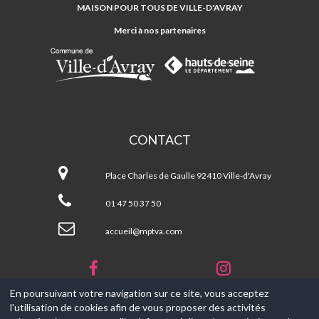
TOUS
MAISON POUR TOUS DE VILLE-D'AVRAY
DE
VILLE-
Merci à nos partenaires
D'AVRAY
CONTACT
Maison
Pour
Place Charles de Gaulle 92410 Ville-d'Avray
Tous
de
01 47 50 37 50
Ville-
d'Avray
accueil@mptva.com
En poursuivant votre navigation sur ce site, vous acceptez
l'utilisation de cookies afin de vous proposer des activités
© 2017-2026, Ce site est propulsé par
Aniapps.fr