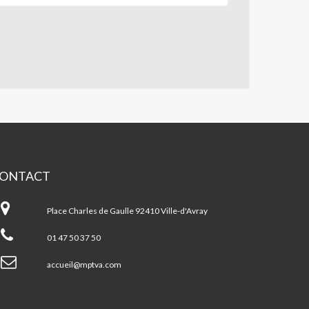
ONTACT
ison
ur
Place Charles de Gaulle 92410 Ville-d'Avray
us
01 47 50 37 50
le-
Avray
accueil@mptva.com