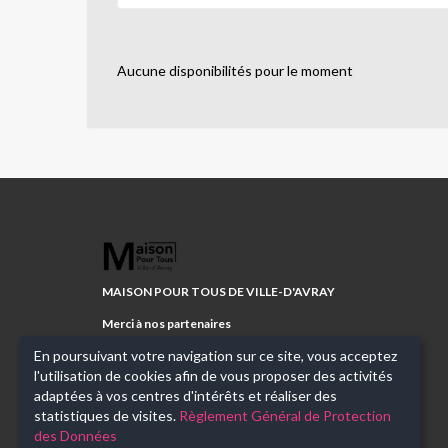
Aucune disponibilités pour le moment
MAISON
POUR
TOUS
MAISON POUR TOUS DE VILLE-D'AVRAY
DE
VILLE-
Merci à nos partenaires
D'AVRAY
En poursuivant votre navigation sur ce site, vous acceptez
l'utilisation de cookies afin de vous proposer des activités
adaptées à vos centres d'intérêts et réaliser des
statistiques de visites.
Règlement Général de Protection
des Données