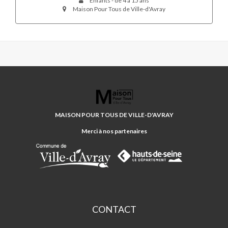
Enfants - de 4 à 15 ans
Maison Pour Tous de Ville-d'Avray
MAISON
POUR
TOUS
MAISON POUR TOUS DE VILLE-D'AVRAY
DE
VILLE-
Merci à nos partenaires
D'AVRAY
CONTACT
Maison